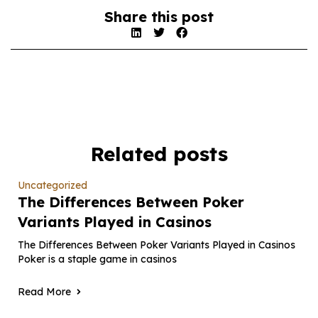
Share this post
Related posts
Uncategorized
The Differences Between Poker
Variants Played in Casinos
The Differences Between Poker Variants Played in Casinos
Poker is a staple game in casinos
Read More