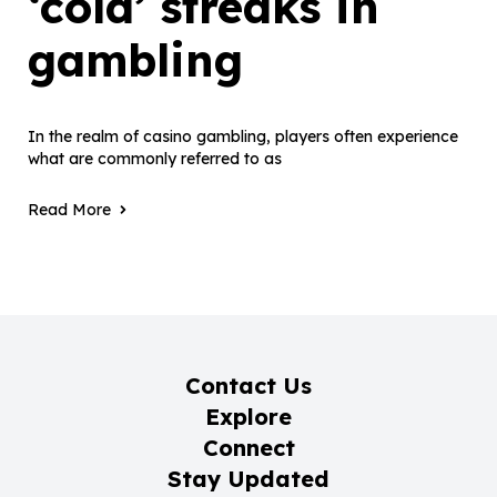
‘cold’ streaks in
gambling
In the realm of casino gambling, players often experience
what are commonly referred to as
Read More
Contact Us
Explore
Connect
Stay Updated